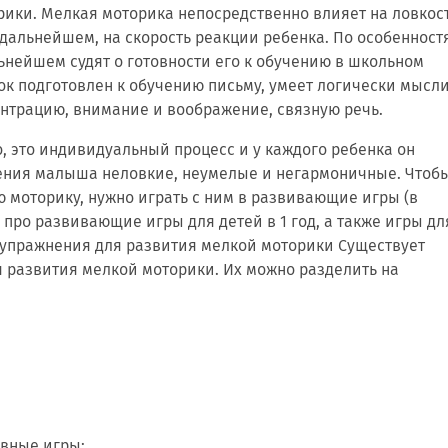
ики. Мелкая моторика непосредственно влияет на ловкос
 дальнейшем, на скорость реакции ребенка. По особенност
ьнейшем судят о готовности его к обучению в школьном
нок подготовлен к обучению письму, умеет логически мысли
ентрацию, внимание и воображение, связную речь.
, это индивидуальный процесс и у каждого ребенка он
ения малыша неловкие, неумелые и негармоничные. Чтоб
моторику, нужно играть с ним в развивающие игры (в
 про развивающие игры для детей в 1 год, а также игры дл
 и упражнения для развития мелкой моторики Существует
я развития мелкой моторики. Их можно разделить на
вные игры: