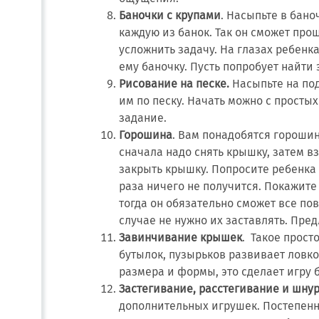
Баночки с крупами
. Насыпьте в бано
каждую из банок. Так он сможет про
усложнить задачу. На глазах ребенк
ему баночку. Пусть попробует найти 
Рисование на песке.
Насыпьте на под
им по песку. Начать можно с простых
задание.
Горошина
. Вам понадобятся гороши
сначала надо снять крышку, затем в
закрыть крышку. Попросите ребенка 
раза ничего не получится. Покажит
тогда он обязательно сможет все пов
случае не нужно их заставлять. Пред
Завинчивание крышек
. Такое прост
бутылок, пузырьков развивает ловк
размера и формы, это сделает игру 
Застегивание, расстегивание и шну
дополнительных игрушек. Постепенн