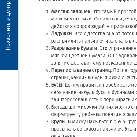
Позвонить в центр
Массаж ладошек
. Это самый просто
мелкой моторики. Своим пальцем вод
действия сопровождайте присказкой
Ладушки
. Все с детства знают поте
распрямлять пальчики и хлопать в л
Разрывание бумаги.
Это упражнение 
мягкой цветной бумаги. Он с удоволь
занятие доставит ему несказанное у
Перелистывание страниц
. После го
страниц какой-нибудь книжки с карт
Бусы
. Детям нравится перебирать ме
себя какие-нибудь бусы с бусинами 
заинтересованностью перебирать их
Вкладыши-мисочки Из них можно стро
формирует у ребёнка понятие о раз
Крупы
. В миску насыпьте любую круп
просыпать её сквозь пальчики. Эта 
ощущения.