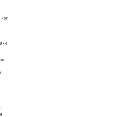
 ног
рики
том
й
т
ое