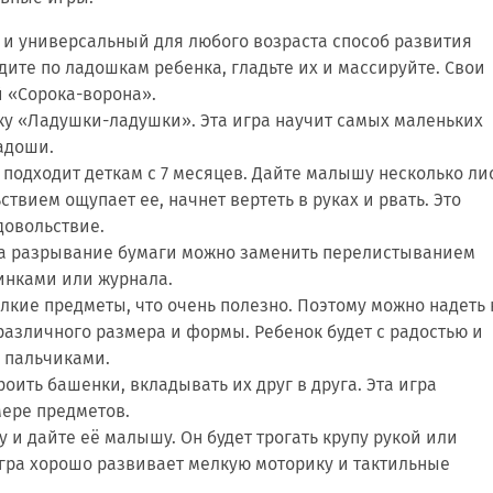
й и универсальный для любого возраста способ развития
ите по ладошкам ребенка, гладьте их и массируйте. Свои
 «Сорока-ворона».
шку «Ладушки-ладушки». Эта игра научит самых маленьких
адоши.
подходит деткам с 7 месяцев. Дайте малышу несколько ли
ствием ощупает ее, начнет вертеть в руках и рвать. Это
довольствие.
да разрывание бумаги можно заменить перелистыванием
инками или журнала.
лкие предметы, что очень полезно. Поэтому можно надеть 
различного размера и формы. Ребенок будет с радостью и
 пальчиками.
ить башенки, вкладывать их друг в друга. Эта игра
мере предметов.
у и дайте её малышу. Он будет трогать крупу рукой или
игра хорошо развивает мелкую моторику и тактильные