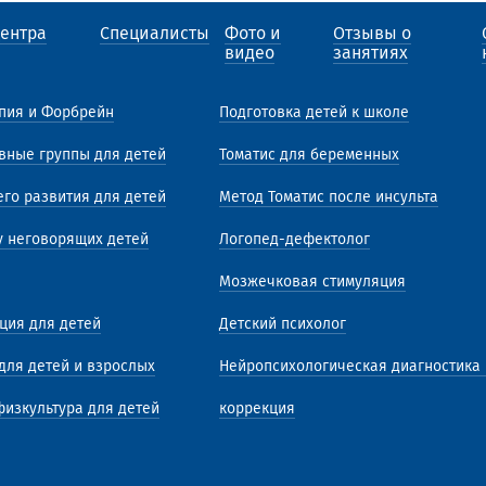
центра
Специалисты
Фото и
Отзывы о
видео
занятиях
апия и Форбрейн
Подготовка детей к школе
вные группы для детей
Томатис для беременных
го развития для детей
Метод Томатис после инсульта
у неговорящих детей
Логопед-дефектолог
Мозжечковая стимуляция
ция для детей
Детский психолог
для детей и взрослых
Нейропсихологическая диагностика 
физкультура для детей
коррекция