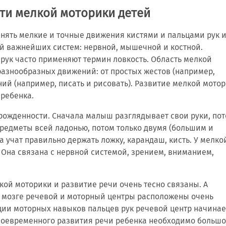
ти мелкой моторики детей
лнять мелкие и точные движения кистями и пальцами рук и
й важнейших систем: нервной, мышечной и костной.
рук часто применяют термин ловкость. Область мелкой
азнообразных движений: от простых жестов (например,
ий (например, писать и рисовать). Развитие мелкой мото
 ребенка.
рожденности. Сначала малыш разглядывает свои руки, по
предметы всей ладонью, потом только двумя (большим и
 учат правильно держать ложку, карандаш, кисть. У мелко
 Она связана с нервной системой, зрением, вниманием,
кой моторики и развитие речи очень тесно связаны. А
ом мозге речевой и моторный центры расположены очень
яции моторных навыков пальцев рук речевой центр начинае
воевременного развития речи ребенка необходимо больш