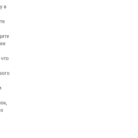
у в
те
дите
няя
 что
вого
м
ок,
го