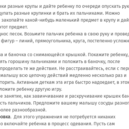
чки разные крупы и дайте ребенку по очереди опускать рук
щупать разные крупинки и брать их пальчиками. Можно
а закопайте какой-нибудь маленький предмет в крупу и дай
этот предмет.
нос песок. Возьмите пальчик ребенка в свою руку и прове
 фигур – линий, прямоугольника, круга, постепенно услож
на и баночка со снимающейся крышкой. Покажите ребенку,
зять горошину пальчиками и положить в баночку, после
проделать те же действия. Не расстраивайтесь, если с пер
е малышу всю цепочку действий медленно несколько раз и
торить. Активным деткам эта игра быстро надоедает, в это
ложите ребенку другую игру.
ое занятие, как завинчивание и раскручивание крышек бан
ость пальчиков. Предложите вашему малышу сосуды разно
более разнообразной.
ровка
. Для этого упражнения не потребуется никаких
о включайте ребенка в процесс одевания. Пусть сам