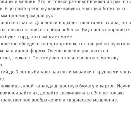
овицы и молнии. Это не только разовьет движения рук, но 
и. Еще дайте ребенку какой-нибудь ненужный ботинок со
ным тренажером для рук.
зного возраста. Для лепки подходят пластилин, глина, тест
язательно позовите с собой ребенка. Ему очень понравится
он будет горд, что помогает маме.
 полезно обводить контур картинок, состоящий из пунктир
ты различной формы. Очень полезно рисовать на
доске, зеркале. Поэтому желательно повесить малышу
л.
етей до 3 лет выбирают паззлы и мозаики с крупными част
ие.
 ножницы, клей-карандаш, цветную бумагу и картон. Научи
приклеивайте их, делайте снежинки и т.п. Это не только
остранственное воображение и творческое мышление.