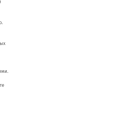
и
о.
ных
ями.
те